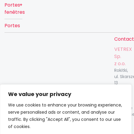
Portes-
fenêtres
Portes
Contac
VETREX
Sp.
z o.o.
Rokitki,
ul. Skars
13
83-110
We value your privacy
Tczew
We use cookies to enhance your browsing experience,
Garantie
serve personalised ads or content, and analyse our
Entrepris
traffic. By clicking "Accept All", you consent to our use
of cookies.
Youtube
|
Facebook
vetrex@vetrex.com