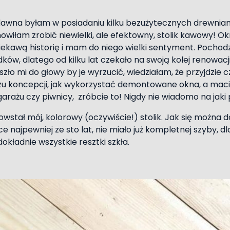
dawna byłam w posiadaniu kilku bezużytecznych drewnia
nowiłam zrobić niewielki, ale efektowny, stolik kawowy! Ok
ekawą historię i mam do niego wielki sentyment. Pochod
ów, dlatego od kilku lat czekało na swoją kolej renowacj
zło mi do głowy by je wyrzucić, wiedziałam, że przyjdzie cza
azu koncepcji, jak wykorzystać demontowane okna, a mac
arażu czy piwnicy, zróbcie to! Nigdy nie wiadomo na jaki
tał mój, kolorowy (oczywiście!) stolik. Jak się można d
e najpewniej ze sto lat, nie miało już kompletnej szyby, d
okładnie wszystkie resztki szkła.