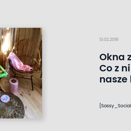
13.02.2019
Okna 
Co z n
nasze
[Sassy_Socia