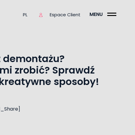
MENU
Espace Client
PL
z demontażu?
imi zrobić? Sprawdź
 kreatywne sposoby!
l_Share]