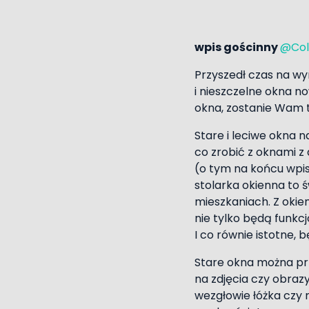
wpis gościnny
@Colo
Przyszedł czas na wy
i nieszczelne okna n
okna, zostanie Wam 
Stare i leciwe okna 
co zrobić z oknami 
(o tym na końcu wpis
stolarka okienna to
mieszkaniach. Z oki
nie tylko będą funkc
I co równie istotne,
Stare okna można pr
na zdjęcia czy obrazy
wezgłowie łóżka czy n