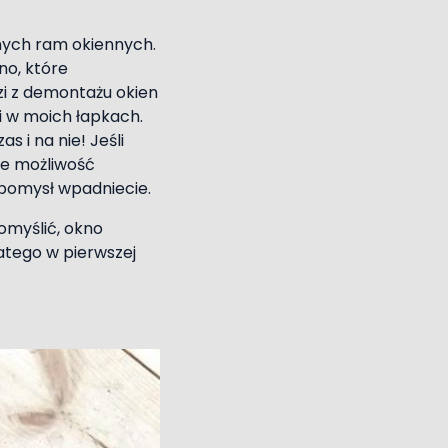
nych ram okiennych.
no, które
zi z demontażu okien
i w moich łapkach.
s i na nie! Jeśli
ie możliwość
 pomysł wpadniecie.
omyślić, okno
latego w pierwszej