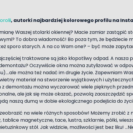
rolii
, autorki najbardziej kolorowego profilu na Ins
mianę Waszej stolarki okiennej? Macie zamiar zastąpić st
owymi? To dobra wiadomość! Bo poza tym, że będziecie mi
też sporo starych. A na co Wam one? – być może zapytac
najczęściej traktowane są jako kłopotliwy odpad. A nasza 
z demontażu? Oczywiście okna można zutylizować w odpo
u)….ale można też nadać im drugie życie. Zapewniam Was
 świetny materiał na stworzenie wyjątkowych i użyteczny
en z demontażu można wyczarować wiele pięknych przedm
jonalne, ale jak się może okazać, pozwolą zaoszczędzić sp
 będą naszą dumą w dobie ekologicznego podejścia do życi
zeobrazić na wiele różnych sposobów! Możemy zrobić z 
, tablice magnetyczne, tace, lustra, szklarnie, półki, wies
ietuzinkowy stół. Jak widzicie, możliwości jest bez liku! …