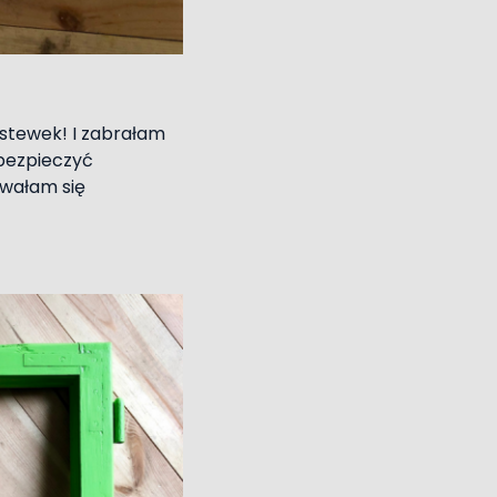
rstewek! I zabrałam
abezpieczyć
wałam się