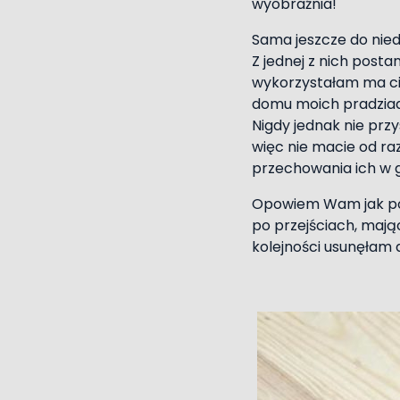
wyobraźnia!
Sama jeszcze do nie
Z jednej z nich posta
wykorzystałam ma ci
domu moich pradziadk
Nigdy jednak nie przys
więc nie macie od r
przechowania ich w g
Opowiem Wam jak pows
po przejściach, mając
kolejności usunęłam d