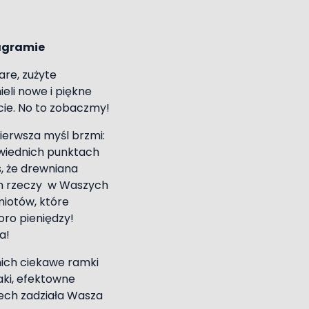
tagramie
are, zużyte
eli nowe i piękne
ie. No to zobaczmy!
pierwsza myśl brzmi:
wiednich punktach
, że drewniana
ch rzeczy w Waszych
iotów, które
oro pieniędzy!
a!
nich ciekawe ramki
zaki, efektowne
Niech zadziała Wasza