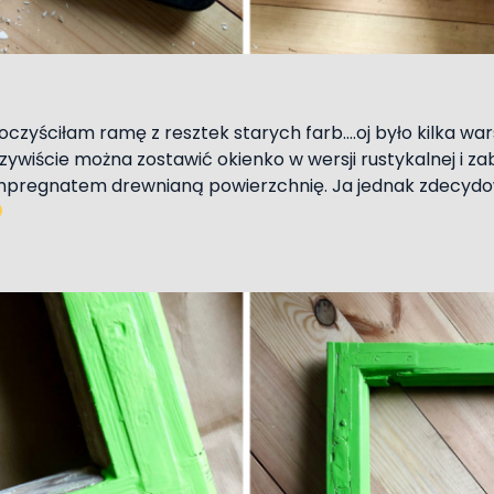
oczyściłam ramę z resztek starych farb….oj było kilka wa
zywiście można zostawić okienko w wersji rustykalnej i z
mpregnatem drewnianą powierzchnię. Ja jednak zdecydo