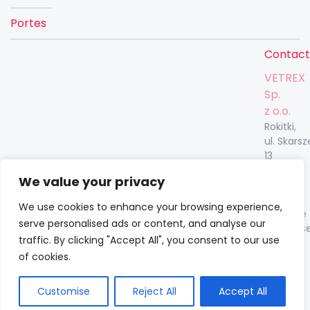
Portes
Contac
VETREX
Sp.
z o.o.
Rokitki,
ul. Skars
13
83-110
We value your privacy
Tczew
We use cookies to enhance your browsing experience,
Garantie
serve personalised ads or content, and analyse our
Entrepris
traffic. By clicking "Accept All", you consent to our use
Youtube
of cookies.
|
Facebook
vetrex@vetrex.com
Customise
Reject All
Accept All
© Copyrights by Vetrex 2021