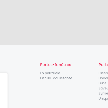
Portes-fenêtres
Port
En parrallèle
Esse
Oscillo-coulissante
Linea
Lune
Save
Syme
Uniq