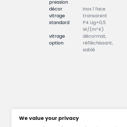
pression
décor
inox 1 face
vitrage
transarent
standard
P4 Ug=0,5
W/(m²·K)
vitrage
décormat,
option
réfléchissant,
sablé
We value your privacy