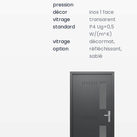
pression
décor
inox 1 face
vitrage
transarent
standard
P4 Ug=0,5
W/(m²·K)
vitrage
décormat,
option
réfléchissant,
sablé