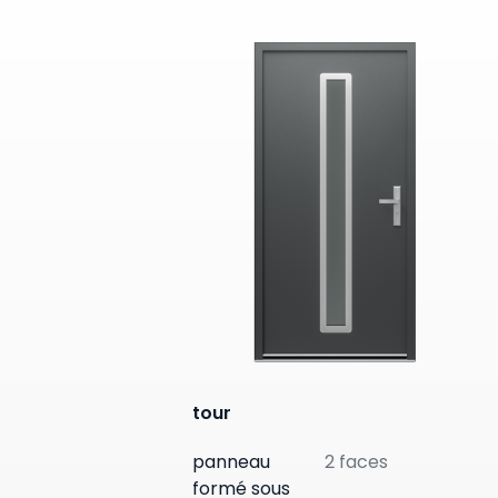
tour
panneau
2 faces
formé sous