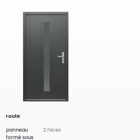
route
panneau
2 faces
formé sous