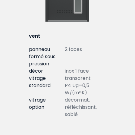
vent
panneau
2 faces
formé sous
pression
décor
inox 1 face
vitrage
transarent
standard
P4 Ug=0,5
W/(m²·K)
vitrage
décormat,
option
réfléchissant,
sablé