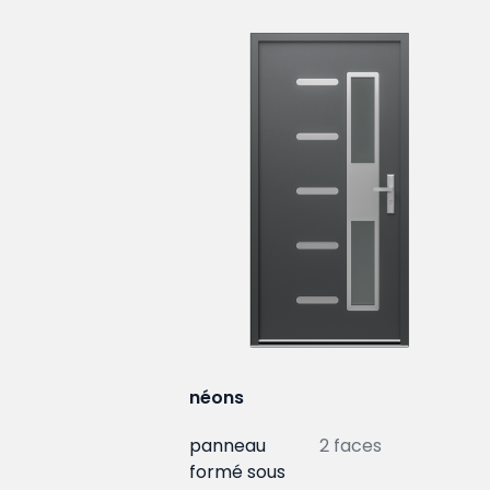
néons
panneau
2 faces
formé sous