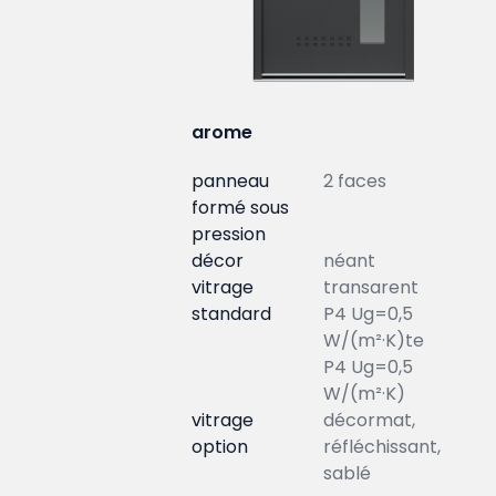
arome
panneau
2 faces
formé sous
pression
décor
néant
vitrage
transarent
standard
P4 Ug=0,5
W/(m²·K)te
P4 Ug=0,5
W/(m²·K)
vitrage
décormat,
option
réfléchissant,
sablé