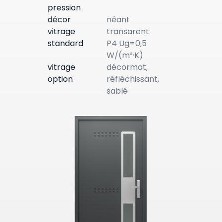
pression
décor
néant
vitrage
transarent
standard
P4 Ug=0,5
W/(m²·K)
vitrage
décormat,
option
réfléchissant,
sablé