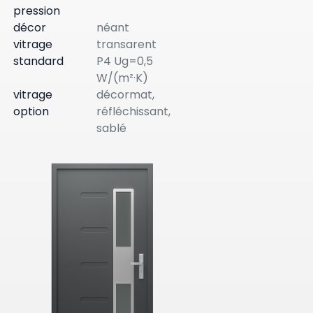
pression
décor
néant
vitrage
transarent
standard
P4 Ug=0,5
W/(m²·K)
vitrage
décormat,
option
réfléchissant,
sablé