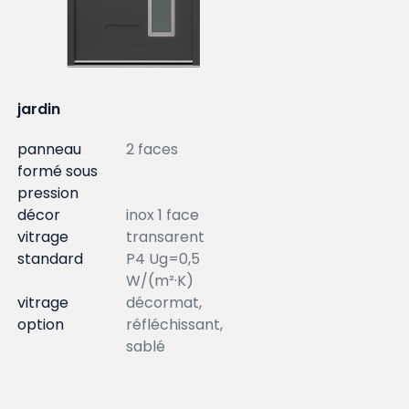
jardin
panneau
2 faces
formé sous
pression
décor
inox 1 face
vitrage
transarent
standard
P4 Ug=0,5
W/(m²·K)
vitrage
décormat,
option
réfléchissant,
sablé